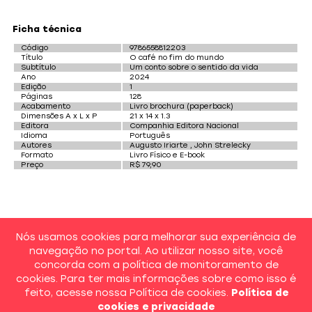
Ficha técnica
Código
9786558812203
Título
O café no fim do mundo
Subtítulo
Um conto sobre o sentido da vida
Ano
2024
Edição
1
Páginas
128
Acabamento
Livro brochura (paperback)
Dimensões A x L x P
21 x 14 x 1.3
Editora
Companhia Editora Nacional
Idioma
Português
Autores
Augusto Iriarte , John Strelecky
Formato
Livro Físico e E-book
Preço
R$ 79,90
Compre aqui pelas principais livrarias
Nós usamos cookies para melhorar sua experiência de
navegação no portal. Ao utilizar nosso site, você
concorda com a política de monitoramento de
cookies. Para ter mais informações sobre como isso é
feito, acesse nossa Política de cookies.
Política de
cookies e privacidade