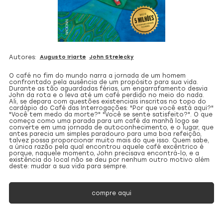
Autores:
Augusto Iriarte
John Strelecky
O café no fim do mundo narra a jornada de um homem
confrontado pela ausência de um propósito para sua vida.
Durante as tão aguardadas férias, um engarrafamento desvia
John da rota e o leva até um café perdido no meio do nada.
Ali, se depara com questões existenciais inscritas no topo do
cardápio do Café das Interrogações: "Por que você está aqui?"
"Você tem medo da morte?" "Você se sente satisfeito?". O que
começa como uma parada para um café da manhã logo se
converte em uma jornada de autoconhecimento, e o lugar, que
antes parecia um simples paradouro para uma boa refeição,
talvez possa proporcionar muito mais do que isso. Quem sabe,
a única razão pela qual encontrou aquele café excêntrico é
porque, naquele momento, John precisava encontrá-lo, e a
existência do local não se deu por nenhum outro motivo além
deste: mudar a sua vida para sempre.
compre aqui